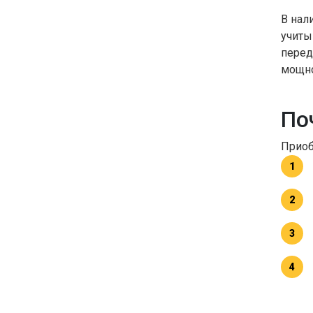
В нал
учиты
перед
мощно
По
Приоб