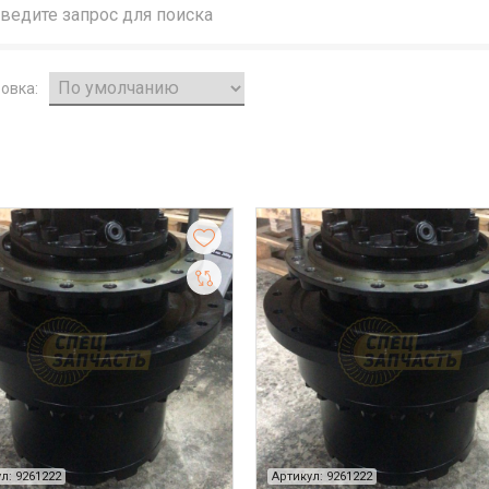
овка:
л: 9261222
Артикул: 9261222