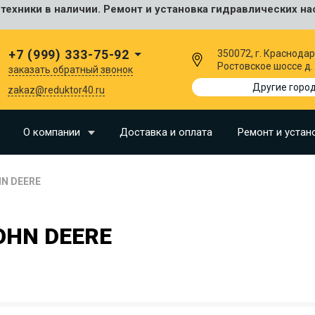
ехники в наличии. Ремонт и установка гидравлических на
сальные
+7 (999) 333-75-92
350072, г. Краснодар
Ростовское шоссе д.
заказать обратный звонок
I
Другие горо
zakaz@reduktor40.ru
SU
О компании
Доставка и оплата
Ремонт и устан
N
N DEERE
O
LLAND
OHN DEERE
G
I
OMO
EERE