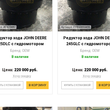
л: AT423487
Артикул: FYB60003495
дуктор хода JOHN DEERE
Редуктор хода JOHN DE
25DLC с гидромотором
245GLC с гидромотор
Бренд: OEM
Бренд: OEM
В наличии
В наличии
Цена:
220 000 руб.
Цена:
220 000 руб.
Хочу скидку
Хочу скидку
В КОРЗИНУ
В КОР
ТЬ С УСТАНОВКОЙ
КУПИТЬ С УСТАНОВКОЙ