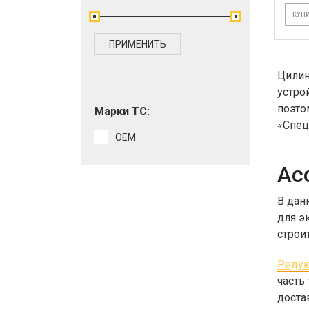
КУПИ
ПРИМЕНИТЬ
Цилин
устро
поэто
Марки ТС:
«Спец
OEM
Ас
В дан
для э
строи
Редук
часть
доста