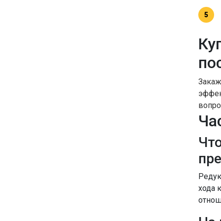
Ку
по
Закаж
эффек
вопро
Ча
Что
пр
Редук
хода 
отнош