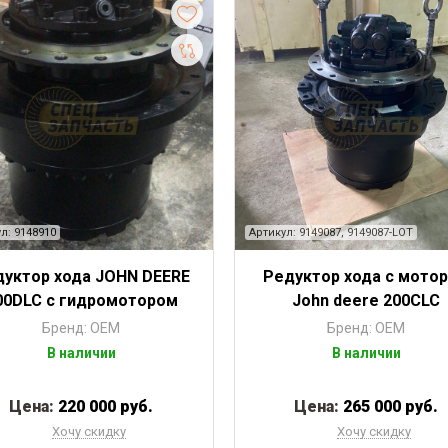
л: 9148910
Артикул: 9149087, 9149087-LOT
дуктор хода JOHN DEERE
Редуктор хода с мото
00DLC с гидромотором
John deere 200CLC
Бренд: OEM
Бренд: OEM
В наличии
В наличии
Цена:
220 000 руб.
Цена:
265 000 руб.
Хочу скидку
Хочу скидку