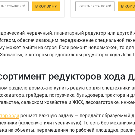
В КОРЗИНУ
В КОР
ТЬ С УСТАНОВКОЙ
КУПИТЬ С УСТАНОВКОЙ
дрический, червячный, планетарный редуктор или другой
йством, обеспечивающим передвижение специальной техни
му может выйти из строя. Если ремонт невозможен, то для
Запчасть», в котором представлены редукторы хода John D
сортимент редукторов хода д
ном разделе возможно купить редуктор для спецтехники а
кскаватора, грейдера, погрузчика, бульдозера, трактора и 
тельстве, сельском хозяйстве и ЖКХ, лесозаготовке, инжен
тор хода
решает важную задачу — передаёт образуемый д
 техники (колёсную или гусеничную). То есть без механи
вка на объекты, перемещения по рабочей площадке, разли