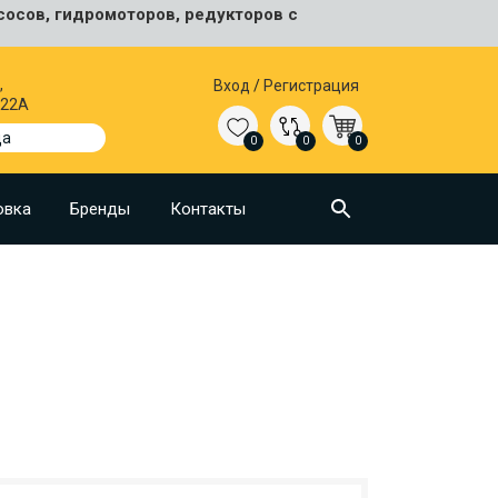
сосов, гидромоторов, редукторов с
,
Вход
/
Регистрация
 22А
да
0
0
0
овка
Бренды
Контакты