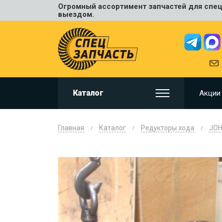
Огромный ассортимент запчастей для спецт
Универ
выездом.
JCB
HITACHI
HYUNDA
VOLVO
KOMAT
Каталог
Акции
CAT
CASE
DOOSA
Главная
Каталог
Редукторы хода
JOH
KOBELC
NEW HO
LIUGON
SANY
SHANTU
SUMIT
JOHN D