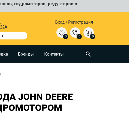
сосов, гидромоторов, редукторов с
,
Вход
/
Регистрация
 22А
да
0
0
0
овка
Бренды
Контакты
м
ОДА JOHN DEERE
ИДРОМОТОРОМ