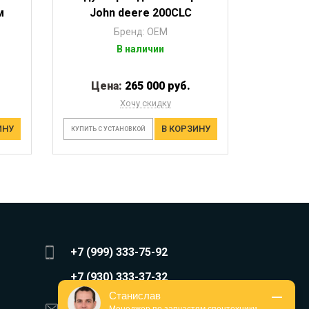
м
John deere 200CLC
Бренд: OEM
В наличии
Цена:
265 000 руб.
Хочу скидку
ИНУ
В КОРЗИНУ
КУПИТЬ С УСТАНОВКОЙ
+7 (999) 333-75-92
+7 (930) 333-37-32
Станислав
zakaz@reduktor40.ru