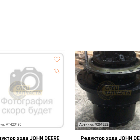
ул: AT423490
Артикул: 9261222
дуктор хода JOHN DEERE
Редуктор хода JOHN DE