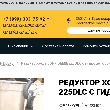
ехники в наличии. Ремонт и установка гидравлических на
сальные
+7 (999) 333-75-92
350072, г. Краснодар
Ростовское шоссе д.
заказать обратный звонок
I
Другие горо
zakaz@reduktor40.ru
SU
О компании
Доставка и оплата
Ремонт и устан
N
N DEERE
Редуктор хода JOHN DEERE 225DLC с гидромоторо
O
LLAND
РЕДУКТОР Х
G
225DLC С Г
I
OMO
Артикул(ы):
AT423487
EERE