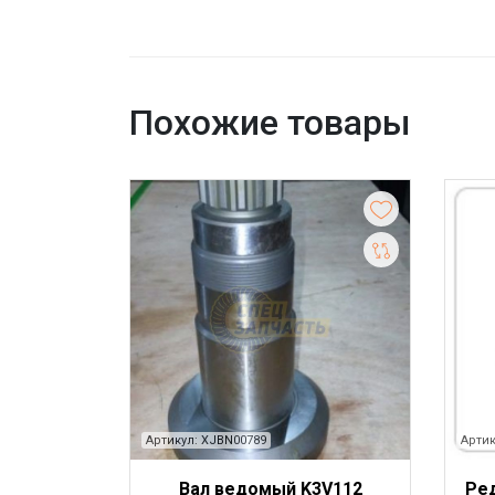
Похожие товары
Артикул: XJBN00789
Артик
Вал ведомый K3V112
Ре