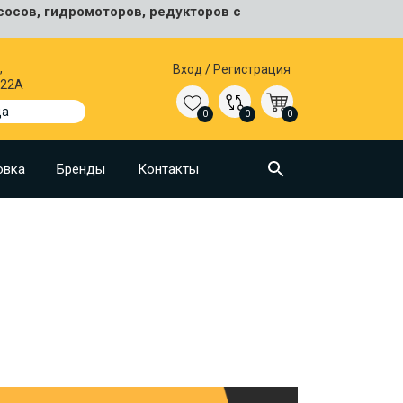
сосов, гидромоторов, редукторов с
,
Вход
/
Регистрация
 22А
да
0
0
0
овка
Бренды
Контакты