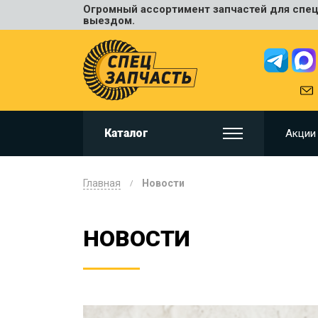
Огромный ассортимент запчастей для спецт
Универ
выездом.
JCB
HITACHI
HYUNDA
VOLVO
KOMAT
Каталог
Акции
CAT
CASE
DOOSA
Главная
Новости
KOBELC
NEW HO
НОВОСТИ
LIUGON
SANY
SHANTU
SUMIT
JOHN D