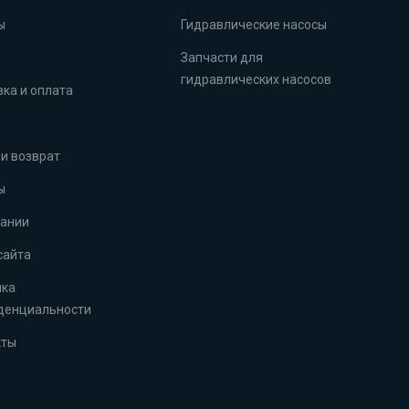
ы
Гидравлические насосы
Запчасти для
гидравлических насосов
ка и оплата
и возврат
ы
пании
сайта
ика
денциальности
кты