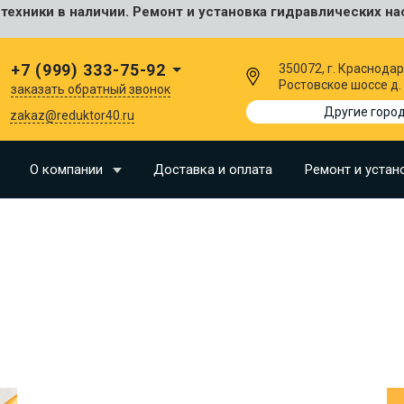
ехники в наличии. Ремонт и установка гидравлических на
сальные
+7 (999) 333-75-92
350072, г. Краснодар
Ростовское шоссе д.
заказать обратный звонок
I
Другие горо
zakaz@reduktor40.ru
SU
О компании
Доставка и оплата
Ремонт и устан
N
O
LLAND
G
I
OMO
EERE