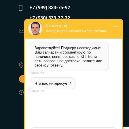
+7 (999) 333-75-92
+7 (930) 333-37-32
Станислав
zakaz@reduktor40.ru
Менеджер по запчастям спецтехники
reductor-40@mail.ru
Здравствуйте! Подберу необходимые 
reduktora40@mail.ru
Вам запчасти и сориентирую по 
наличию, цене, составлю КП. Если 
есть вопросы по доставке, оплате или 
350072, г. Краснодар,
сервису, отвечу.
Ростовское шоссе д. 22А
Только что
Другие города
Что вас интересует?
Пн-Пт: 8:30-17:30 (МСК) Сб-Вс:
Только что
выходной