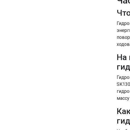
Ча
Что
Гидро
энерг
повор
ходов
На 
ги
Гидро
SK130
гидро
массу
Как
гид