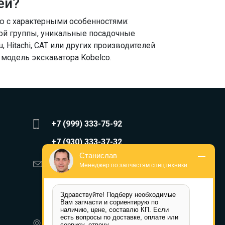
ей?
ю с характерными особенностями:
ой группы, уникальные посадочные
 Hitachi, CAT или других производителей
модель экскаватора Kobelco.
+7 (999) 333-75-92
+7 (930) 333-37-32
Станислав
zakaz@reduktor40.ru
Менеджер по запчастям спецтехники
reductor-40@mail.ru
Здравствуйте! Подберу необходимые 
reduktora40@mail.ru
Вам запчасти и сориентирую по 
наличию, цене, составлю КП. Если 
есть вопросы по доставке, оплате или 
350072, г. Краснодар,
сервису, отвечу.