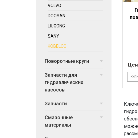
VOLVO
Г
DOOSAN
пов
LIUGONG
SANY
KOBELCO
Поворотные круги
Цен
Запчасти для
КУПИ
гидравлических
насосов
Запчасти
Ключе
гидро
Смазочные
обесп
материалы
можно
рассм