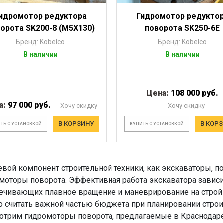
идромотор редуктора
Гидромотор редукто
орота SK200-8 (M5X130)
поворота SK250-6E
Бренд: Kobelco
Бренд: Kobelco
В наличии
В наличии
Цена:
108 000 руб.
а:
97 000 руб.
Хочу скидку
Хочу скидку
В КОРЗИНУ
В КОР
ТЬ С УСТАНОВКОЙ
КУПИТЬ С УСТАНОВКОЙ
вой компонент строительной техники, как экскаваторы, по
моторы поворота. Эффективная работа экскаватора зависи
ечивающих плавное вращение и маневрирование на стро
 считать важной частью бюджета при планировании строи
отрим гидромоторы поворота, предлагаемые в Краснодаре и