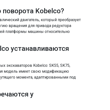
 поворота Kobelco?
влический двигатель, который преобразует
ргию вращения для привода редуктора
хней платформы машины относительно
lco устанавливаются
х экскаваторов Kobelco: SK55, SK75,
аждая модель имеет свою модификацию
рутящего момента, адаптированными под
речаются у