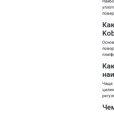
Наибо
уплот
повер
Как
Kob
Основ
повор
платф
Как
на
Чаще 
цилин
регул
Чем