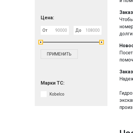
и пом
Заказ
Цена:
Чтобы
номер
От
До
долги
Новос
Посет
ПРИМЕНИТЬ
помоч
Заказ
Надеж
Марки ТС:
Гидро
Kobelco
экска
произ