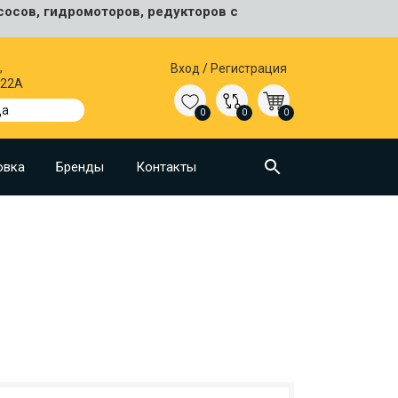
сосов, гидромоторов, редукторов с
,
Вход
/
Регистрация
 22А
да
0
0
0
овка
Бренды
Контакты