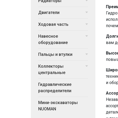
Радиаторы
Преи
Двигатели
Гидро
испол
Ходовая часть
почем
Долги
Навесное
вам д
оборудование
Высок
Пальцы и втулки
повыш
Коллекторы
Широ
центральные
техни
и обо
Гидравлические
распределители
Ассо
Незав
Мини-экскаваторы
ассор
NUOMAN
детал