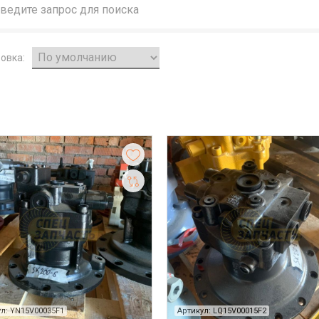
овка:
л: YN15V00035F1
Артикул: LQ15V00015F2