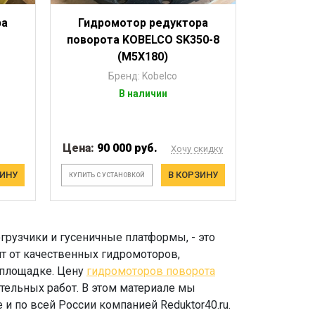
ра
Гидромотор редуктора
поворота KOBELCO SK350-8
(M5X180)
Бренд: Kobelco
В наличии
Цена:
90 000 руб.
Хочу скидку
ЗИНУ
В КОРЗИНУ
КУПИТЬ С УСТАНОВКОЙ
грузчики и гусеничные платформы, - это
т от качественных гидромоторов,
йплощадке. Цену
гидромоторов поворота
тельных работ. В этом материале мы
 по всей России компанией Reduktor40.ru.