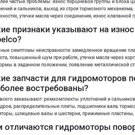
лее частые проблемы: износ поршневой группы и блока ц
нений и сальников, выход из строя тормозного механизма,
хностях, утечки масла через соединения, износ клапанной
ие признаки указывают на износ
elco?
ные симптомы неисправности: замедленное вращение пла
ота, повышенный шум при работе, утечки масла через кор
ормы в заданном положении, появление металлической ст
ие запчасти для гидромоторов п
иболее востребованы?
всего заказывают: ремкомплекты уплотнений и сальников,
дров, распределительные плиты, подшипники вала, тормо
яторы, шлицевые валы и шестерни, прижимные пластины,
 отличаются гидромоторы повор