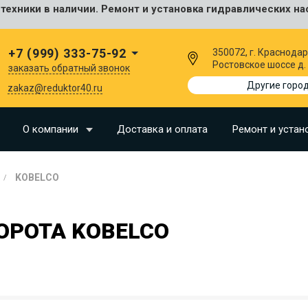
ехники в наличии. Ремонт и установка гидравлических на
сальные
+7 (999) 333-75-92
350072, г. Краснодар
Ростовское шоссе д.
заказать обратный звонок
I
Другие горо
zakaz@reduktor40.ru
SU
О компании
Доставка и оплата
Ремонт и устан
N
KOBELCO
O
LLAND
РОТА KOBELCO
G
I
OMO
EERE