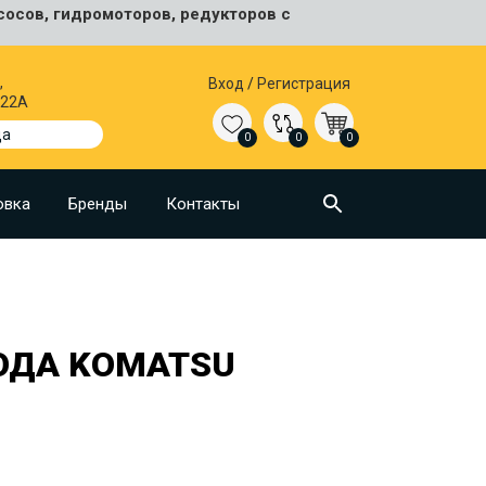
сосов, гидромоторов, редукторов с
,
Вход
/
Регистрация
 22А
да
0
0
0
овка
Бренды
Контакты
ОДА KOMATSU