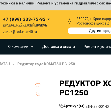
ехники в наличии. Ремонт и установка гидравлических на
сальные
+7 (999) 333-75-92
350072, г. Краснодар
Ростовское шоссе д.
заказать обратный звонок
I
Другие горо
zakaz@reduktor40.ru
SU
О компании
Доставка и оплата
Ремонт и устан
N
MATSU
Редуктор хода KOMATSU PC1250
O
LLAND
РЕДУКТОР Х
G
PC1250
I
OMO
Артикул(ы):
21N-27-00140
EERE