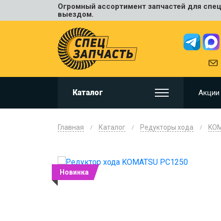
Огромный ассортимент запчастей для спецт
Универ
выездом.
JCB
HITACHI
HYUNDA
VOLVO
KOMAT
Каталог
Акции
CAT
CASE
DOOSA
Главная
Каталог
Редукторы хода
KO
KOBELC
NEW HO
LIUGON
Новинка
SANY
SHANTU
SUMIT
JOHN D