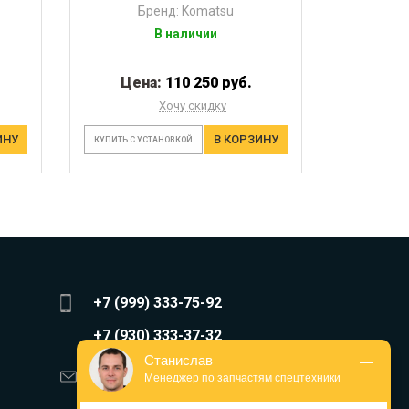
Бренд: Komatsu
В наличии
Цена:
110 250 руб.
Хочу скидку
ИНУ
В КОРЗИНУ
КУПИТЬ С УСТАНОВКОЙ
+7 (999) 333-75-92
+7 (930) 333-37-32
Станислав
zakaz@reduktor40.ru
Менеджер по запчастям спецтехники
reductor-40@mail.ru