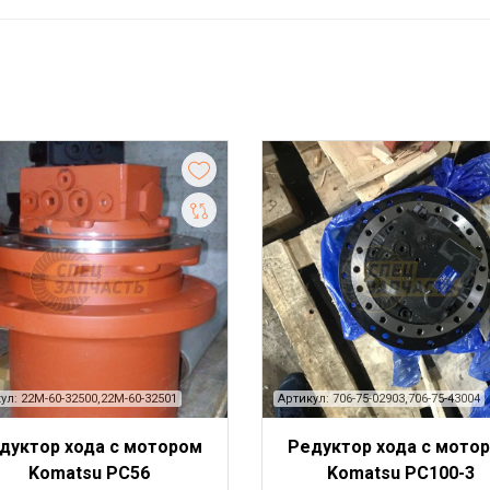
ул: 22M-60-32500,22M-60-32501
Артикул: 706-75-02903,706-75-43004
дуктор хода с мотором
Редуктор хода c мото
Komatsu PC56
Komatsu PC100-3