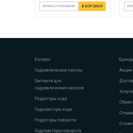
В КОРЗИНУ
КУПИТЬ С УСТАНОВКОЙ
КУП
Каталог
Бренд
Гидравлические насосы
Акции
Запчасти для
Достав
гидравлических насосов
Услуги
Редукторы хода
Обмен 
Гидромоторы хода
Отзыв
Редукторы поворота
О ком
Гидромоторы поворота