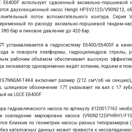
E E6400F использует сдвоенный аксиально-поршневой на
ается двухсекционный насос Hengli HP3V212D/V90N212,
нительный поток вспомогательного контура. Серия V9
ременный по расходу аксиально‑поршневой тандем‑нас
380 бар и пиковое давление до 420 бар.
7T
устанавливается в гидросистему E6400/E6400F в каче
хода и поворота платформы, гидроцилиндров стрелы, р
емым рабочим объёмом обеспечивает высокую эффективн
а экскаватор одновременно ведёт копание, подъем и пово
S7NNGM‑T4K4 включает размер (212 см³/об на секцию), 
; шлицевое обозначение 17T указывает на вал с 17 зуб
ый на LGCE E6400F.
ра гидравлического насоса по артикулу 4120017163 необ
 совпадение маркировки насоса (V90N212DPHRH1/F1S
ся близкие по геометрии насосы разных типоразмеров (
 без каталожных данных может привести к несовпадению 