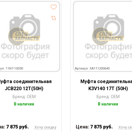
ул: 11N7-10030
Артикул: SA111200640
уфта соединительная
Муфта соединительн
JCB220 12Т(50H)
K3V140 17Т (50Н)
Бренд: OEM
Бренд: OEM
В наличии
В наличии
на:
7 875 руб.
Цена:
7 875 руб.
Хочу скидку
Хочу с