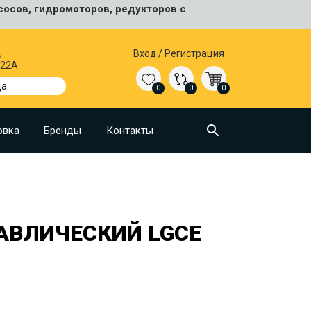
сосов, гидромоторов, редукторов с
,
Вход
/
Регистрация
 22А
да
0
0
0
овка
Бренды
Контакты
АВЛИЧЕСКИЙ LGCE