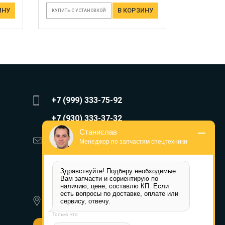
ИНУ
В КОРЗИНУ
КУПИТЬ С УСТАНОВКОЙ
+7 (999) 333-75-92
+7 (930) 333-37-32
Станислав
zakaz@reduktor40.ru
Менеджер по запчастям спецтехники
reductor-40@mail.ru
Здравствуйте! Подберу необходимые 
reduktora40@mail.ru
Вам запчасти и сориентирую по 
наличию, цене, составлю КП. Если 
есть вопросы по доставке, оплате или 
350072, г. Краснодар,
сервису, отвечу.
Ростовское шоссе д. 22А
Только что
Другие города