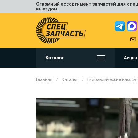
Огромный ассортимент запчастей для спецт
Универ
выездом.
JCB
HITACHI
HYUNDA
VOLVO
KOMAT
Каталог
Акции
CAT
CASE
DOOSA
Главная
Каталог
Гидравлические насосы
KOBELC
NEW HO
LIUGON
SANY
SHANTU
SUMIT
JOHN D