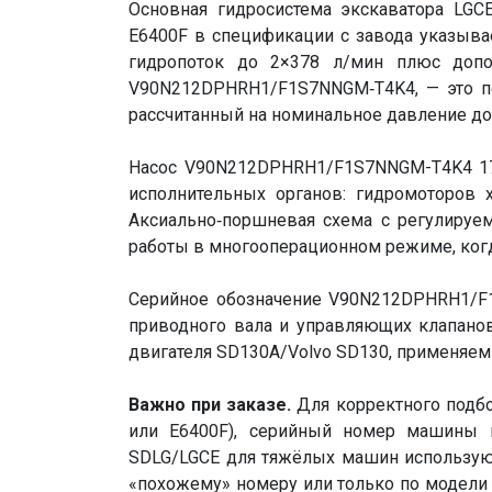
Основная гидросистема экскаватора LGC
E6400F в спецификации с завода указыв
гидропоток до 2×378 л/мин плюс допол
V90N212DPHRH1/F1S7NNGM‑T4K4, — это пе
рассчитанный на номинальное давление до 
Насос
V90N212DPHRH1/F1S7NNGM-T4K4 1
исполнительных органов: гидромоторов 
Аксиально‑поршневая схема с регулиру
работы в многооперационном режиме, когд
Серийное обозначение V90N212DPHRH1/F1
приводного вала и управляющих клапанов
двигателя SD130A/Volvo SD130, применяем
Важно при заказе.
Для корректного подбо
или E6400F), серийный номер машины и
SDLG/LGCE для тяжёлых машин используют
«похожему» номеру или только по модели