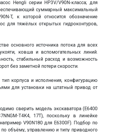
сос Hengli серии HP3V/V90N‑класса; для
 обеспечивающий суммарный максимальный
0N‑T, к которой относится обозначение
ос для тяжёлых открытых гидроконтуров,
стве основного источника потока для всех
укояти, ковша и вспомогательных линий.
ость, стабильный расход и возможность
рот без заметной потери скорости.
тип корпуса и исполнения, конфигурацию
ьями для установки на штатный привод от
ходимо сверить модель экскаватора (E6400
7NNGM-T4K4, 17T), поскольку в линейке
например V90N180 для E6300F). Подбор по
по объёму, управлению и типу приводного