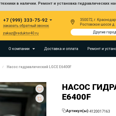
ехники в наличии. Ремонт и установка гидравлических на
сальные
+7 (999) 333-75-92
350072, г. Краснодар
Ростовское шоссе д.
заказать обратный звонок
I
Другие горо
zakaz@reduktor40.ru
SU
О компании
Доставка и оплата
Ремонт и устан
N
Насос гидравлический LGCE E6400F
O
LLAND
НАСОС ГИДР
G
E6400F
I
OMO
Артикул(ы):
4120017163
EERE