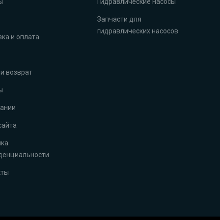
ы
Гидравлические насосы
Запчасти для
гидравлических насосов
ка и оплата
и возврат
ы
пании
сайта
ика
денциальности
кты