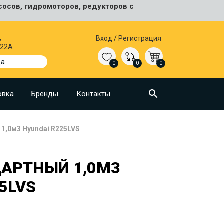
сосов, гидромоторов, редукторов с
,
Вход
/
Регистрация
 22А
да
0
0
0
овка
Бренды
Контакты
1,0м3 Hyundai R225LVS
АРТНЫЙ 1,0М3
5LVS