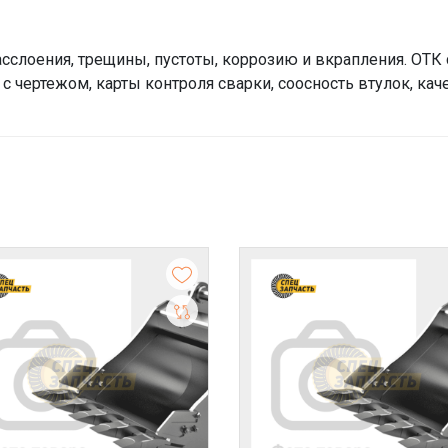
сслоения, трещины, пустоты, коррозию и вкрапления. ОТК
с чертежом, карты контроля сварки, соосность втулок, кач