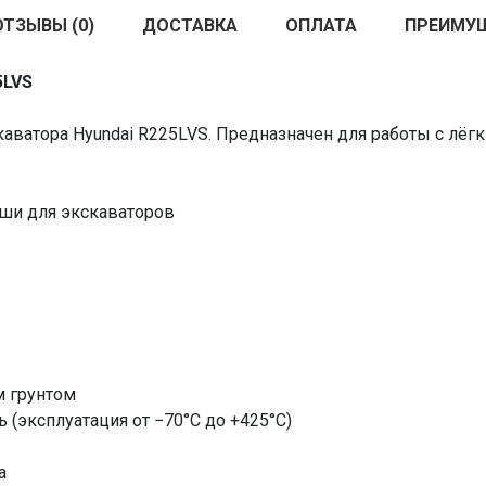
ОТЗЫВЫ (0)
ДОСТАВКА
ОПЛАТА
ПРЕИМУ
5LVS
аватора Hyundai R225LVS. Предназначен для работы с лёгк
ши для экскаваторов
м грунтом
 (эксплуатация от −70°C до +425°C)
а