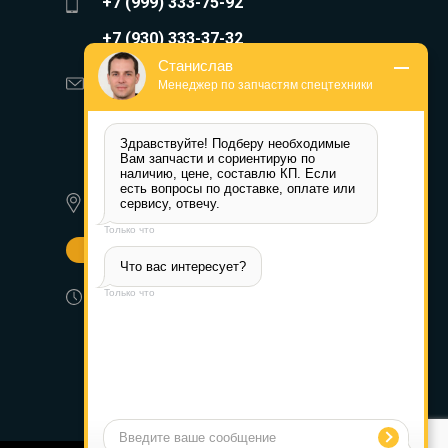
+7 (999) 333-75-92
+7 (930) 333-37-32
Станислав
zakaz@reduktor40.ru
Менеджер по запчастям спецтехники
reductor-40@mail.ru
Здравствуйте! Подберу необходимые 
reduktora40@mail.ru
Вам запчасти и сориентирую по 
наличию, цене, составлю КП. Если 
есть вопросы по доставке, оплате или 
350072, г. Краснодар,
сервису, отвечу.
Ростовское шоссе д. 22А
Только что
Другие города
Что вас интересует?
Пн-Пт: 8:30-17:30 (МСК) Сб-Вс:
Только что
выходной