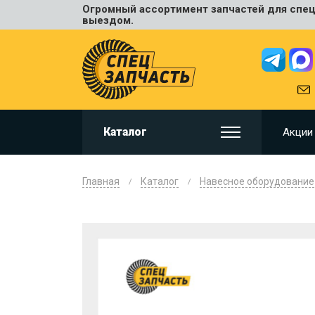
Огромный ассортимент запчастей для спецт
Универ
выездом.
JCB
HITACHI
HYUNDA
VOLVO
KOMAT
Каталог
Акции
CAT
CASE
DOOSA
Главная
Каталог
Навесное оборудование
KOBELC
NEW HO
LIUGON
SANY
SHANTU
SUMIT
JOHN D