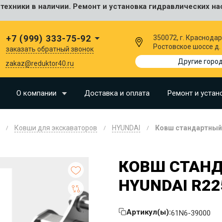
ехники в наличии. Ремонт и установка гидравлических на
сальные
+7 (999) 333-75-92
350072, г. Краснодар
Ростовское шоссе д.
заказать обратный звонок
I
Другие горо
zakaz@reduktor40.ru
SU
О компании
Доставка и оплата
Ремонт и устан
N
Ковши для экскаваторов
HYUNDAI
Ковш стандартный 
O
LLAND
КОВШ СТАНД
G
HYUNDAI R22
I
OMO
Артикул(ы):
61N6-39000
EERE