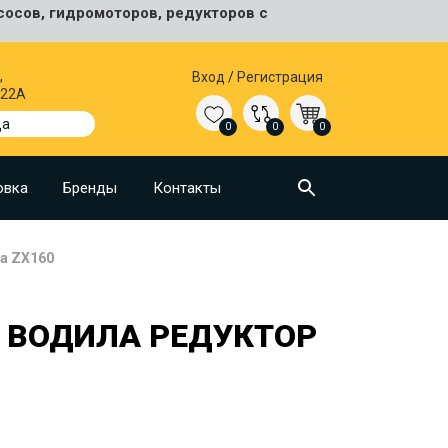
сосов, гидромоторов, редукторов с
,
Вход
/
Регистрация
 22А
да
0
0
0
овка
Бренды
Контакты
да ZX160
О ВОДИЛА РЕДУКТОР