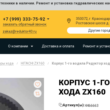
ехники в наличии. Ремонт и установка гидравлических на
сальные
+7 (999) 333-75-92
350072, г. Краснодар
Ростовское шоссе д.
заказать обратный звонок
I
Другие горо
zakaz@reduktor40.ru
SU
О компании
Доставка и оплата
Ремонт и устан
N
оры хода
HITACHI ZX160
Корпус 1-го водила Редуктор хо
O
LLAND
КОРПУС 1-Г
G
ХОДА ZX160
I
OMO
Артикул(ы):
4466663
EERE