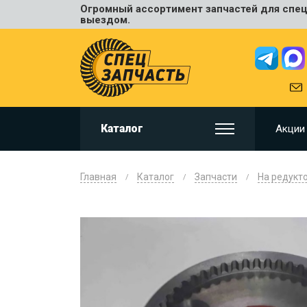
Огромный ассортимент запчастей для спецт
Универ
выездом.
JCB
HITACHI
HYUNDA
VOLVO
KOMAT
Каталог
Акции
CAT
CASE
DOOSA
Главная
Каталог
Запчасти
На редукт
KOBELC
NEW HO
LIUGON
SANY
SHANTU
SUMIT
JOHN D