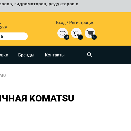
сосов, гидромоторов, редукторов с
,
Вход
/
Регистрация
 22А
да
0
0
0
овка
Бренды
Контакты
8M0
ИЧНАЯ KOMATSU