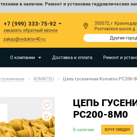
ехники в наличии. Ремонт и установка гидравлических на
сальные
+7 (999) 333-75-92
350072, г. Краснодар
Ростовское шоссе д.
заказать обратный звонок
I
Другие горо
zakaz@reduktor40.ru
SU
О компании
Доставка и оплата
Ремонт и устан
N
 гусеничные
KOMATSU
Цепь гусеничная Komatsu PC200-
O
LLAND
ЦЕПЬ ГУСЕН
G
PC200-8M0
I
OMO
В наличии
ХОЧУ СКИДКУ
EERE