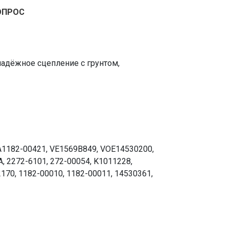
ОПРОС
надёжное сцепление с грунтом,
SA1182-00421, VE1569B849, VOE14530200,
, 2272-6101, 272-00054, K1011228,
70, 1182-00010, 1182-00011, 14530361,