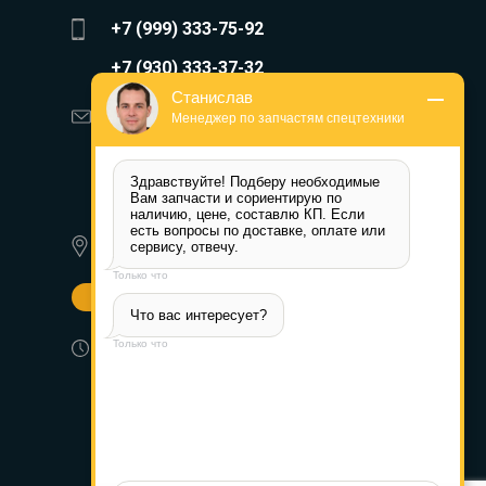
+7 (999) 333-75-92
+7 (930) 333-37-32
Станислав
zakaz@reduktor40.ru
Менеджер по запчастям спецтехники
reductor-40@mail.ru
Здравствуйте! Подберу необходимые 
reduktora40@mail.ru
Вам запчасти и сориентирую по 
наличию, цене, составлю КП. Если 
есть вопросы по доставке, оплате или 
350072, г. Краснодар,
сервису, отвечу.
Ростовское шоссе д. 22А
Только что
Другие города
Что вас интересует?
Пн-Пт: 8:30-17:30 (МСК) Сб-Вс:
Только что
выходной