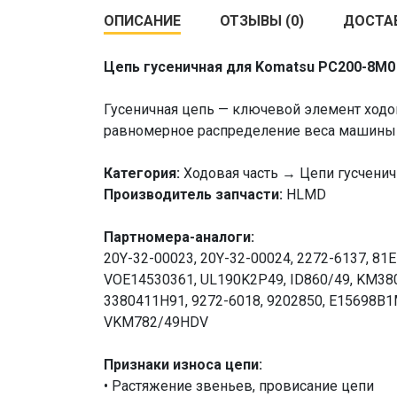
ОПИСАНИЕ
ОТЗЫВЫ (0)
ДОСТА
Цепь гусеничная для Komatsu PC200-8M0
Гусеничная цепь — ключевой элемент ходо
равномерное распределение веса машины и
Категория:
Ходовая часть → Цепи гусчени
Производитель запчасти:
HLMD
Партномера-аналоги:
20Y-32-00023, 20Y-32-00024, 2272-6137, 81
VOE14530361, UL190K2P49, ID860/49, KM3807
3380411H91, 9272-6018, 9202850, E15698B1
VKM782/49HDV
Признаки износа цепи:
• Растяжение звеньев, провисание цепи