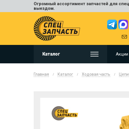
Огромный ассортимент запчастей для спецт
Универ
выездом.
JCB
HITACHI
HYUNDA
VOLVO
KOMAT
Каталог
Акции
CAT
CASE
DOOSA
Главная
Каталог
Ходовая часть
Цепи
KOBELC
NEW HO
LIUGON
SANY
SHANTU
SUMIT
JOHN D