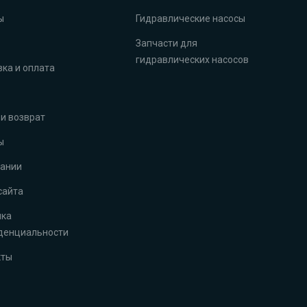
ы
Гидравлические насосы
Запчасти для
гидравлических насосов
ка и оплата
и возврат
ы
пании
сайта
ика
денциальности
кты