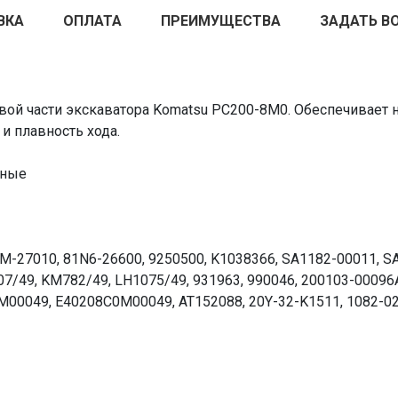
ВКА
ОПЛАТА
ПРЕИМУЩЕСТВА
ЗАДАТЬ В
вой части экскаватора Komatsu PC200-8M0. Обеспечивает 
 плавность хода.
чные
EM-27010, 81N6-26600, 9250500, K1038366, SA1182-00011, 
/49, KM782/49, LH1075/49, 931963, 990046, 200103-00096A
M00049, E40208C0M00049, AT152088, 20Y-32-K1511, 1082-021