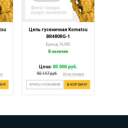
tsu
Цепь гусеничная Komatsu
BR480RG-1
Бренд: HLMD
В наличии
Цена:
85 000 руб.
90 147 руб.
ку
Хочу скидку
ИНУ
В КОРЗИНУ
КУПИТЬ С УСТАНОВКОЙ