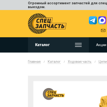
Огромный ассортимент запчастей для спецт
Универ
выездом.
JCB
HITACHI
HYUNDA
VOLVO
KOMAT
Каталог
Акции
CAT
CASE
DOOSA
Главная
Каталог
Ходовая часть
Цепи
KOBELC
NEW HO
LIUGON
SANY
SHANTU
SUMIT
JOHN D