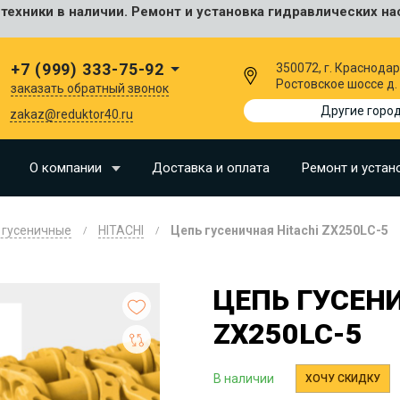
ехники в наличии. Ремонт и установка гидравлических на
сальные
+7 (999) 333-75-92
350072, г. Краснодар
Ростовское шоссе д.
заказать обратный звонок
I
Другие горо
zakaz@reduktor40.ru
SU
О компании
Доставка и оплата
Ремонт и устан
N
 гусеничные
HITACHI
Цепь гусеничная Hitachi ZX250LC-5
O
LLAND
ЦЕПЬ ГУСЕНИ
G
ZX250LC-5
I
OMO
В наличии
ХОЧУ СКИДКУ
EERE