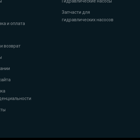
ы
Гидравлические насосы
Запчасти для
гидравлических насосов
ка и оплата
и возврат
ы
пании
сайта
ика
денциальности
кты