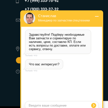
+7 (999) 333-75-92
+7 (930) 333-37-32
Станислав
zakaz@reduktor40.ru
Менеджер по запчастям спецтехники
reductor-40@mail.ru
Здравствуйте! Подберу необходимые 
reduktora40@mail.ru
Вам запчасти и сориентирую по 
наличию, цене, составлю КП. Если 
есть вопросы по доставке, оплате или 
350072, г. Краснодар,
сервису, отвечу.
Ростовское шоссе д. 22А
Только что
Другие города
Что вас интересует?
Пн-Пт: 8:30-17:30 (МСК) Сб-Вс:
Только что
выходной