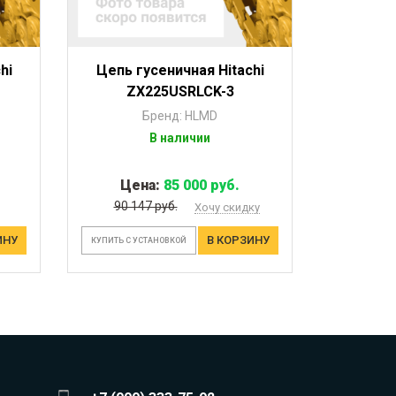
hi
Цепь гусеничная Hitachi
ZX225USRLCK-3
Бренд: HLMD
В наличии
Цена:
85 000 руб.
90 147 руб.
Хочу скидку
ИНУ
В КОРЗИНУ
КУПИТЬ С УСТАНОВКОЙ