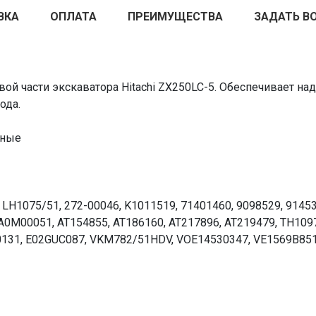
ВКА
ОПЛАТА
ПРЕИМУЩЕСТВА
ЗАДАТЬ В
ой части экскаватора Hitachi ZX250LC-5. Обеспечивает н
ода.
чные
 LH1075/51, 272-00046, K1011519, 71401460, 9098529, 91453
M00051, AT154855, AT186160, AT217896, AT219479, TH10977
00131, E02GUC087, VKM782/51HDV, VOE14530347, VE1569B85