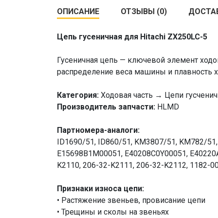
ОПИСАНИЕ
ОТЗЫВЫ (0)
ДОСТА
Цепь гусеничная для Hitachi ZX250LC-5
Гусеничная цепь — ключевой элемент ходов
распределение веса машины и плавность х
Категория:
Ходовая часть → Цепи гусчени
Производитель запчасти:
HLMD
Партномера-аналоги:
ID1690/51, ID860/51, KM3807/51, KM782/51,
E15698B1M00051, E40208C0Y00051, E40220A0
K2110, 206-32-K2111, 206-32-K2112, 1182-
Признаки износа цепи:
• Растяжение звеньев, провисание цепи
• Трещины и сколы на звеньях