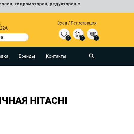
сосов, гидромоторов, редукторов с
,
Вход
/
Регистрация
 22А
да
0
0
0
овка
Бренды
Контакты
ЧНАЯ HITACHI