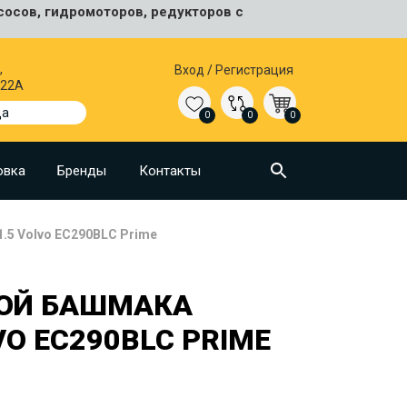
сосов, гидромоторов, редукторов с
,
Вход
/
Регистрация
 22А
да
0
0
0
овка
Бренды
Контакты
.5 Volvo EC290BLC Prime
КОЙ БАШМАКА
VO EC290BLC PRIME