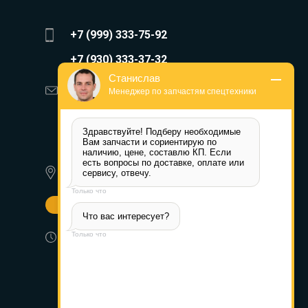
+7 (999) 333-75-92
+7 (930) 333-37-32
Станислав
zakaz@reduktor40.ru
Менеджер по запчастям спецтехники
reductor-40@mail.ru
Здравствуйте! Подберу необходимые 
reduktora40@mail.ru
Вам запчасти и сориентирую по 
наличию, цене, составлю КП. Если 
есть вопросы по доставке, оплате или 
350072, г. Краснодар,
сервису, отвечу.
Ростовское шоссе д. 22А
Только что
Другие города
Что вас интересует?
Пн-Пт: 8:30-17:30 (МСК) Сб-Вс:
Только что
выходной