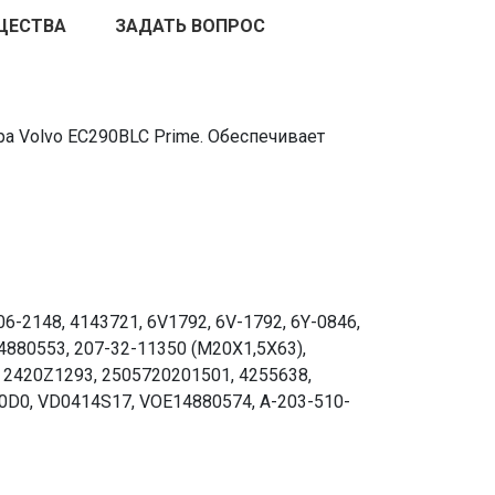
ЩЕСТВА
ЗАДАТЬ ВОПРОС
а Volvo EC290BLC Prime. Обеспечивает
6-2148, 4143721, 6V1792, 6V-1792, 6Y-0846,
4880553, 207-32-11350 (М20Х1,5Х63),
, 2420Z1293, 2505720201501, 4255638,
50D0, VD0414S17, VOE14880574, A-203-510-