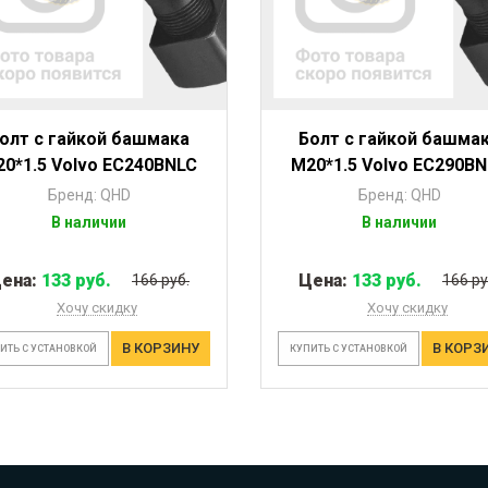
олт с гайкой башмака
Болт с гайкой башма
0*1.5 Volvo EC240BNLC
M20*1.5 Volvo EC290B
Бренд: QHD
Бренд: QHD
В наличии
В наличии
ена:
133 руб.
Цена:
133 руб.
166 руб.
166 ру
Хочу скидку
Хочу скидку
В КОРЗИНУ
В КОРЗ
ИТЬ С УСТАНОВКОЙ
КУПИТЬ С УСТАНОВКОЙ