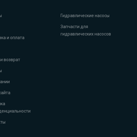
ы
Гидравлические насосы
Запчасти для
гидравлических насосов
ка и оплата
и возврат
ы
пании
сайта
ика
денциальности
кты