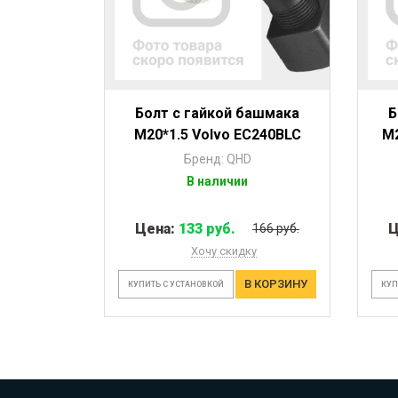
Болт с гайкой башмака
Б
M20*1.5 Volvo EC240BLC
M2
Бренд: QHD
В наличии
Цена:
133 руб.
Ц
166 руб.
Хочу скидку
В КОРЗИНУ
КУПИТЬ С УСТАНОВКОЙ
КУП