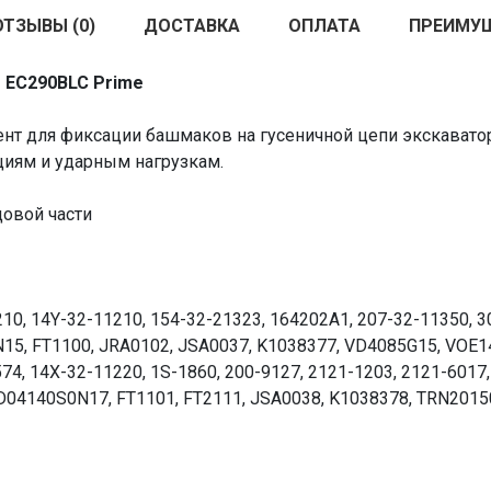
ОТЗЫВЫ (0)
ДОСТАВКА
ОПЛАТА
ПРЕИМУ
o EC290BLC Prime
т для фиксации башмаков на гусеничной цепи экскаватор
циям и ударным нагрузкам.
овой части
0, 14Y-32-11210, 154-32-21323, 164202A1, 207-32-11350, 30
15, FT1100, JRA0102, JSA0037, K1038377, VD4085G15, VOE1
74, 14X-32-11220, 1S-1860, 200-9127, 2121-1203, 2121-6017
 D04140S0N17, FT1101, FT2111, JSA0038, K1038378, TRN201