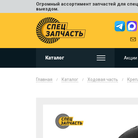
Огромный ассортимент запчастей для спецт
Универ
выездом.
JCB
HITACHI
HYUNDA
VOLVO
KOMAT
Каталог
Акции
CAT
CASE
DOOSA
Главная
Каталог
Ходовая часть
Креп
KOBELC
NEW HO
LIUGON
SANY
SHANTU
SUMIT
JOHN D