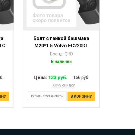
ка
Болт с гайкой башмака
NLC
M20*1.5 Volvo EC220DL
Бренд: QHD
В наличии
Цена:
133 руб.
б.
166 руб.
Хочу скидку
ИНУ
В КОРЗИНУ
КУПИТЬ С УСТАНОВКОЙ