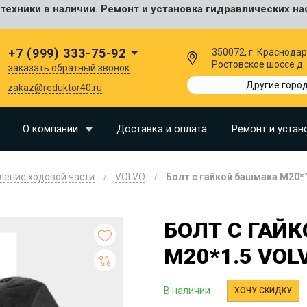
ехники в наличии. Ремонт и установка гидравлических на
сальные
+7 (999) 333-75-92
350072, г. Краснодар
Ростовское шоссе д.
заказать обратный звонок
I
Другие горо
zakaz@reduktor40.ru
SU
О компании
Доставка и оплата
Ремонт и устан
N
ление ходовой части
VOLVO
Болт с гайкой башмака M20*1
O
LLAND
БОЛТ С ГАЙ
G
M20*1.5 VOL
I
OMO
В наличии
ХОЧУ СКИДКУ
EERE