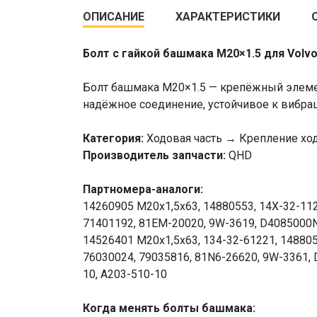
ОПИСАНИЕ
ХАРАКТЕРИСТИКИ
Болт с гайкой башмака M20×1.5 для Volv
Болт башмака M20×1.5 — крепёжный элемен
надёжное соединение, устойчивое к вибра
Категория:
Ходовая часть → Крепление ход
Производитель запчасти:
QHD
Партномера-аналоги:
14260905 М20х1,5х63, 14880553, 14X-32-1121
71401192, 81EM-20020, 9W-3619, D4085000N
14526401 М20х1,5х63, 134-32-61221, 148805
76030024, 79035816, 81N6-26620, 9W-3361,
10, A203-510-10
Когда менять болты башмака: