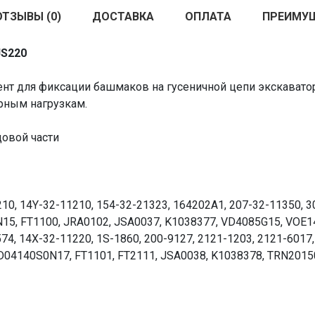
ОТЗЫВЫ (0)
ДОСТАВКА
ОПЛАТА
ПРЕИМУ
JS220
т для фиксации башмаков на гусеничной цепи экскавато
рным нагрузкам.
овой части
0, 14Y-32-11210, 154-32-21323, 164202A1, 207-32-11350, 30
15, FT1100, JRA0102, JSA0037, K1038377, VD4085G15, VOE1
74, 14X-32-11220, 1S-1860, 200-9127, 2121-1203, 2121-6017
 D04140S0N17, FT1101, FT2111, JSA0038, K1038378, TRN201