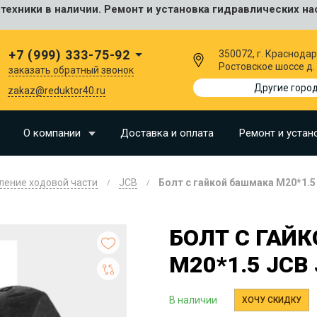
ехники в наличии. Ремонт и установка гидравлических на
сальные
+7 (999) 333-75-92
350072, г. Краснодар
Ростовское шоссе д.
заказать обратный звонок
I
Другие горо
zakaz@reduktor40.ru
SU
О компании
Доставка и оплата
Ремонт и устан
N
ление ходовой части
JCB
Болт с гайкой башмака M20*1.5
O
LLAND
БОЛТ С ГАЙ
G
M20*1.5 JCB
I
OMO
В наличии
ХОЧУ СКИДКУ
EERE