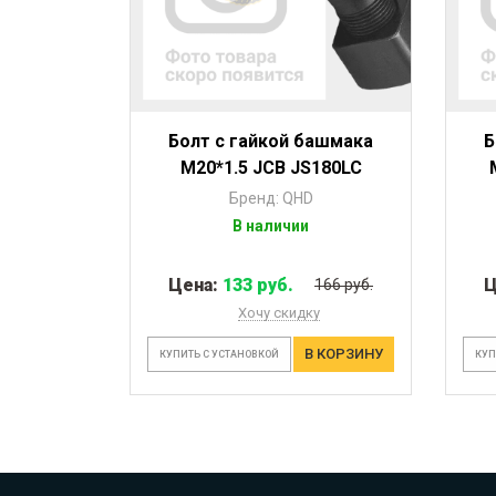
Болт с гайкой башмака
Б
M20*1.5 JCB JS180LC
Бренд: QHD
В наличии
Цена:
133 руб.
Ц
166 руб.
Хочу скидку
В КОРЗИНУ
КУПИТЬ С УСТАНОВКОЙ
КУП