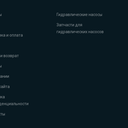
ы
Гидравлические насосы
Запчасти для
гидравлических насосов
ка и оплата
и возврат
ы
пании
сайта
ика
денциальности
кты