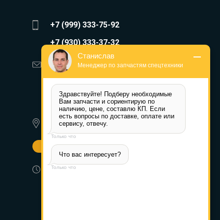
+7 (999) 333-75-92
+7 (930) 333-37-32
Станислав
zakaz@reduktor40.ru
Менеджер по запчастям спецтехники
reductor-40@mail.ru
Здравствуйте! Подберу необходимые 
reduktora40@mail.ru
Вам запчасти и сориентирую по 
наличию, цене, составлю КП. Если 
есть вопросы по доставке, оплате или 
350072, г. Краснодар,
сервису, отвечу.
Ростовское шоссе д. 22А
Только что
Другие города
Что вас интересует?
Пн-Пт: 8:30-17:30 (МСК) Сб-Вс:
Только что
выходной