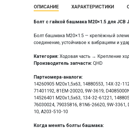
ОПИСАНИЕ
ХАРАКТЕРИСТИКИ
Болт с гайкой башмака M20×1.5 для JCB 
Болт башмака M20×1.5 — крепёжный элемен
соединение, устойчивое к вибрациям и уда
Категория:
Ходовая часть → Крепление ход
Производитель запчасти:
QHD
Партномера-аналоги:
14260905 М20х1,5х63, 14880553, 14X-32-1121
71401192, 81EM-20020, 9W-3619, D4085000N
14526401 М20х1,5х63, 134-32-61221, 148805
76030024, 79035816, 81N6-26620, 9W-3361,
10, A203-510-10
Когда менять болты башмака: