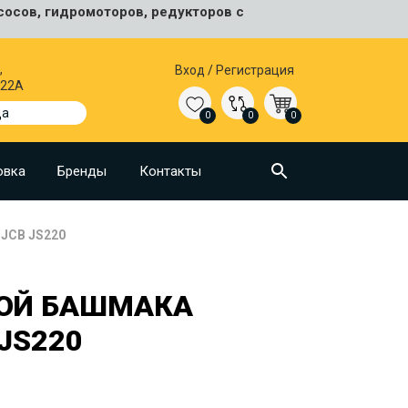
сосов, гидромоторов, редукторов с
,
Вход
/
Регистрация
 22А
да
0
0
0
овка
Бренды
Контакты
 JCB JS220
КОЙ БАШМАКА
 JS220