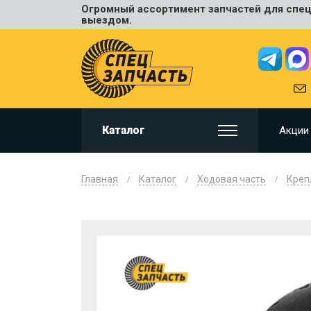
Огромный ассортимент запчастей для спецт
Универ
выездом.
JCB
HITACHI
HYUNDA
VOLVO
KOMAT
Каталог
Акции
CAT
CASE
DOOSA
Главная
Каталог
Ходовая часть
Креп
KOBELC
NEW HO
LIUGON
SANY
SHANTU
SUMIT
JOHN D