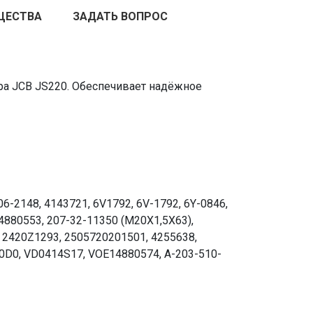
ЩЕСТВА
ЗАДАТЬ ВОПРОС
ра JCB JS220. Обеспечивает надёжное
6-2148, 4143721, 6V1792, 6V-1792, 6Y-0846,
4880553, 207-32-11350 (М20Х1,5Х63),
, 2420Z1293, 2505720201501, 4255638,
50D0, VD0414S17, VOE14880574, A-203-510-