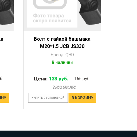
ка
Болт с гайкой башмака
M20*1.5 JCB JS330
Бренд: QHD
В наличии
Цена:
133 руб.
б.
166 руб.
Хочу скидку
ИНУ
В КОРЗИНУ
КУПИТЬ С УСТАНОВКОЙ