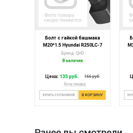
Болт с гайкой башмака
Б
M20*1.5 Hyundai R250LC-7
M2
Бренд: QHD
В наличии
Цена:
133 руб.
Ц
166 руб.
Хочу скидку
В КОРЗИНУ
КУПИТЬ С УСТАНОВКОЙ
КУП
Ранее вы смотрели