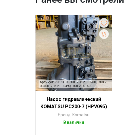
Артикул: 708-2L-00300, 708-2L-01301, 708-2L-
00400, 708-2L-00490, 708-2L-01400
Насос гидравлический
KOMATSU PC200-7 (HPV095)
Бренд: Komatsu
В наличии