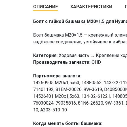
ОПИСАНИЕ
ХАРАКТЕРИСТИКИ
Болт с гайкой башмака M20×1.5 для Hyund
Болт башмака M20×1.5 — крепёжный элемен
надёжное соединение, устойчивое к вибра
Категория:
Ходовая часть → Крепление ход
Производитель запчасти:
QHD
Партномера-аналоги:
14260905 М20х1,5х63, 14880553, 14X-32-1121
71401192, 81EM-20020, 9W-3619, D4085000N
14526401 М20х1,5х63, 134-32-61221, 148805
76030024, 79035816, 81N6-26620, 9W-3361,
10, A203-510-10
Когда менять болты башмака: