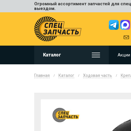
Огромный ассортимент запчастей для спецт
Универ
выездом.
JCB
HITACHI
HYUNDA
VOLVO
KOMAT
Каталог
Акции
CAT
CASE
DOOSA
Главная
Каталог
Ходовая часть
Креп
KOBELC
NEW HO
LIUGON
SANY
SHANTU
SUMIT
JOHN D