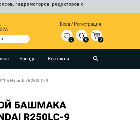
сосов, гидромоторов, редукторов с
,
Вход
/
Регистрация
 22А
да
0
0
0
овка
Бренды
Контакты
*1.5 Hyundai R250LC-9
КОЙ БАШМАКА
NDAI R250LC-9