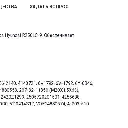
ЩЕСТВА
ЗАДАТЬ ВОПРОС
а Hyundai R250LC-9. Обеспечивает
6-2148, 4143721, 6V1792, 6V-1792, 6Y-0846,
4880553, 207-32-11350 (М20Х1,5Х63),
, 2420Z1293, 2505720201501, 4255638,
50D0, VD0414S17, VOE14880574, A-203-510-