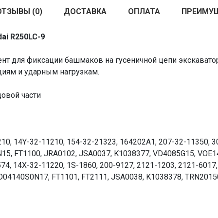
ОТЗЫВЫ (0)
ДОСТАВКА
ОПЛАТА
ПРЕИМУ
ai R250LC-9
т для фиксации башмаков на гусеничной цепи экскаватор
циям и ударным нагрузкам.
овой части
0, 14Y-32-11210, 154-32-21323, 164202A1, 207-32-11350, 30
15, FT1100, JRA0102, JSA0037, K1038377, VD4085G15, VOE1
74, 14X-32-11220, 1S-1860, 200-9127, 2121-1203, 2121-6017
 D04140S0N17, FT1101, FT2111, JSA0038, K1038378, TRN201