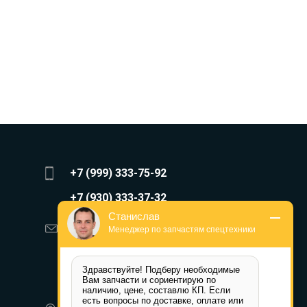
+7 (999) 333-75-92
+7 (930) 333-37-32
Станислав
zakaz@reduktor40.ru
Менеджер по запчастям спецтехники
reductor-40@mail.ru
Здравствуйте! Подберу необходимые 
reduktora40@mail.ru
Вам запчасти и сориентирую по 
наличию, цене, составлю КП. Если 
есть вопросы по доставке, оплате или 
350072, г. Краснодар,