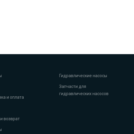
ы
Гидравлические насосы
Запчасти для
гидравлических насосов
ка и оплата
и возврат
ы