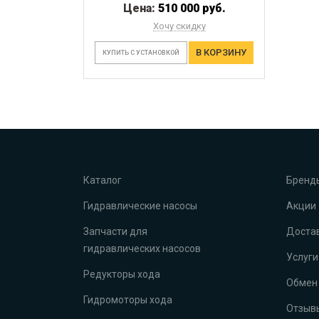
Цена:
510 000 руб.
Хочу скидку
В КОРЗИНУ
КУПИТЬ С УСТАНОВКОЙ
Каталог
Бренд
Гидравлические насосы
Акции
Запчасти для
Достав
гидравлических насосов
Услуги
Редукторы хода
Обмен 
Гидромоторы хода
Отзыв