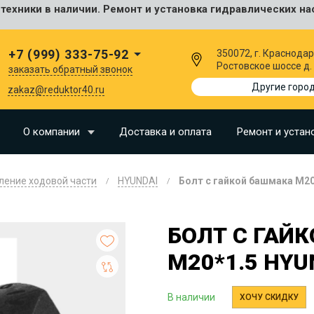
ехники в наличии. Ремонт и установка гидравлических на
сальные
+7 (999) 333-75-92
350072, г. Краснодар
Ростовское шоссе д.
заказать обратный звонок
I
Другие горо
zakaz@reduktor40.ru
SU
О компании
Доставка и оплата
Ремонт и устан
N
ление ходовой части
HYUNDAI
Болт с гайкой башмака M20
O
LLAND
БОЛТ С ГАЙ
G
M20*1.5 HYU
I
OMO
В наличии
ХОЧУ СКИДКУ
EERE