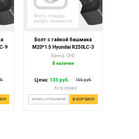
ка
Болт с гайкой башмака
C-9
M20*1.5 Hyundai R250LC-3
Бренд: QHD
В наличии
Цена:
133 руб.
б.
166 руб.
Хочу скидку
ИНУ
В КОРЗИНУ
КУПИТЬ С УСТАНОВКОЙ